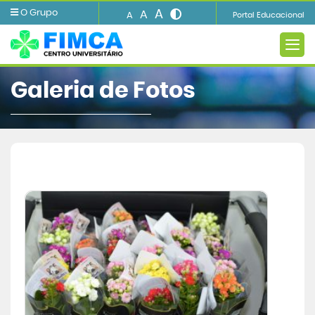
A
O Grupo
A
A
Portal Educacional
Galeria de
Fotos
A FIMCA
Ensino
Informações e Serviços
Biblioteca
Imprensa