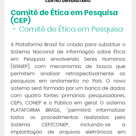
Comitê de Ética em Pesquisa
Central de Atendimento
(CEP)
-
Comitê de Ética em Pesquisa
Cursos de
Graduação
A Plataforma Brasil foi criada para substituir o
Cursos de
Pós e Extensão
Sistema Nacional de Informação sobre Ética
em Pesquisa envolvendo Seres Humanos
Cursos de
EAD
(SISNEP), com mecanismos de busca que
permitem analisar retrospectivamente as
pesquisas em andamento no País. O novo
Clínicas de Atendimento
sistema será formado por um banco de dados
com quatro fontes primárias: pesquisadores,
Bolsas e Benefícios
CEPs, CONEP e o Público em geral. O sistema
PLATAFORMA BRASIL, “permitirá informatizar
todos os procedimentos realizados pelo
Sistema CEP/CONEP, incluindo-se a
implantação de arquivos eletrônicos em