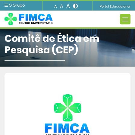
A
O Grupo
A
A
Portal Educacional
Comitê de Ética em
Pesquisa (CEP)
A FIMCA
Ensino
Informações e Serviços
Biblioteca
Imprensa