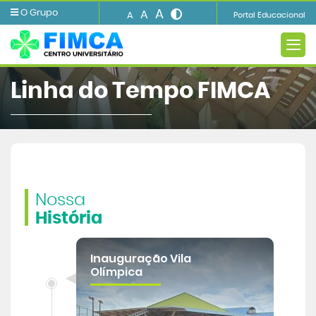
A
O Grupo
A
A
Portal Educacional
Linha do
Tempo FIMCA
A FIMCA
Ensino
Nossa
História
Informações e Serviços
Inauguração Vila
Biblioteca
Olímpica
Imprensa