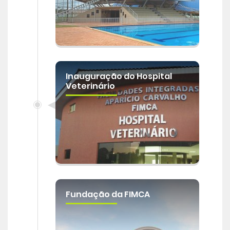
Central de Atendimento
Cursos de
Graduação
Inauguração do Hospital
Cursos de
Pós e Extensão
Veterinário
Cursos de
EAD
Clínicas de Atendimento
Bolsas e Benefícios
Fundação da FIMCA