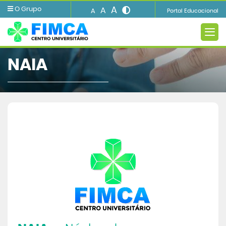
A
O Grupo
A
A
Portal Educacional
NAIA
A FIMCA
Ensino
Informações e Serviços
Biblioteca
Imprensa