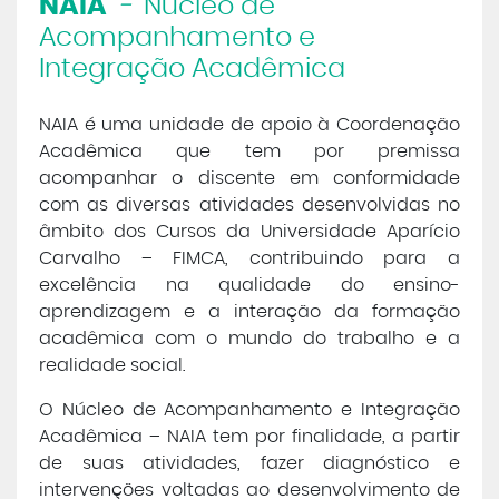
NAIA
-
Núcleo de
Acompanhamento e
Central de Atendimento
Integração Acadêmica
Cursos de
Graduação
NAIA é uma unidade de apoio à Coordenação
Acadêmica que tem por premissa
Cursos de
Pós e Extensão
acompanhar o discente em conformidade
com as diversas atividades desenvolvidas no
âmbito dos Cursos da Universidade Aparício
Cursos de
EAD
Carvalho – FIMCA, contribuindo para a
excelência na qualidade do ensino-
Clínicas de Atendimento
aprendizagem e a interação da formação
acadêmica com o mundo do trabalho e a
realidade social.
Bolsas e Benefícios
O Núcleo de Acompanhamento e Integração
Acadêmica – NAIA tem por finalidade, a partir
de suas atividades, fazer diagnóstico e
intervenções voltadas ao desenvolvimento de