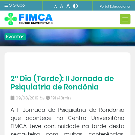
A
O Grupo
A
A
Portal Educacional
Eventos
A FIMCA
2° Dia (Tarde): II Jornada de
Ensino
Psiquiatria de Rondônia
Informações e Serviços
09/08/2019 às
19h43min
A II Jornada de Psiquiatria de Rondônia
Biblioteca
que acontece no Centro Universitário
FIMCA teve continuidade na tarde desta
Imprensa
sexta-feira com muitas conferências.