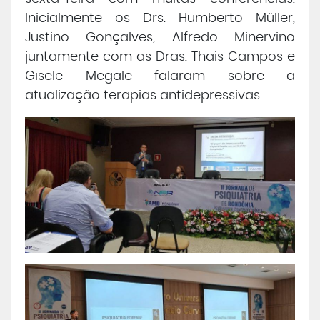
Inicialmente os Drs. Humberto Müller,
Central de Atendimento
Justino Gonçalves, Alfredo Minervino
juntamente com as Dras. Thais Campos e
Cursos de
Graduação
Gisele Megale falaram sobre a
atualização terapias antidepressivas.
Cursos de
Pós e Extensão
Cursos de
EAD
Clínicas de Atendimento
Bolsas e Benefícios