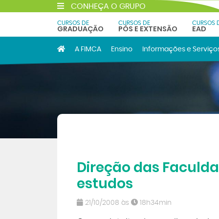
CONHEÇA O GRUPO
CURSOS DE
CURSOS DE
CURSOS 
GRADUAÇÃO
PÓS E EXTENSÃO
EAD
A FIMCA
Ensino
Informações e Serviço
Direção das Faculda
estudos
21/10/2008 às
18h34min