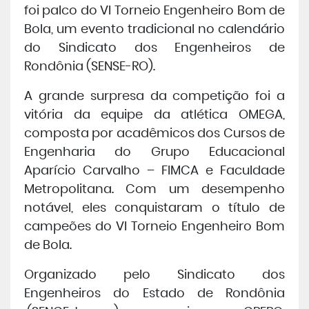
foi palco do VI Torneio Engenheiro Bom de
Central de Atendimento
Bola, um evento tradicional no calendário
do Sindicato dos Engenheiros de
Rondônia (SENSE-RO).
Cursos de
Graduação
A grande surpresa da competição foi a
Cursos de
Pós e Extensão
vitória da equipe da atlética OMEGA,
composta por acadêmicos dos Cursos de
Cursos de
EAD
Engenharia do Grupo Educacional
Aparício Carvalho – FIMCA e Faculdade
Metropolitana. Com um desempenho
Clínicas de Atendimento
notável, eles conquistaram o título de
campeões do VI Torneio Engenheiro Bom
Bolsas e Benefícios
de Bola.
Organizado pelo
Sindicato dos
Engenheiros do Estado de Rondônia