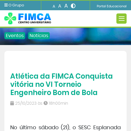
A
O Grupo
A
A
Portal Educacional
Eventos
Notícias
A FIMCA
Atlética da FIMCA Conquista
Ensino
vitória no VI Torneio
Engenheiro Bom de Bola
Informações e Serviços
25/10/2023 às
18h00min
Biblioteca
Imprensa
No último sábado (21), o SESC Esplanada