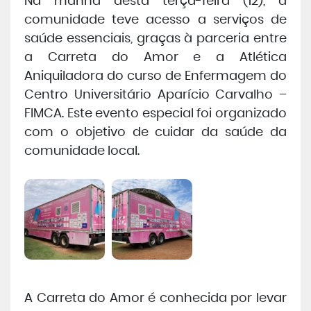
Na manhã desta terça-feira (12), a
comunidade teve acesso a serviços de
Central de Atendimento
saúde essenciais, graças à parceria entre
a Carreta do Amor e a Atlética
Cursos de
Graduação
Aniquiladora do curso de Enfermagem do
Centro Universitário Aparício Carvalho –
Cursos de
Pós e Extensão
FIMCA. Este evento especial foi organizado
com o objetivo de cuidar da saúde da
comunidade local.
Cursos de
EAD
Clínicas de Atendimento
Bolsas e Benefícios
A Carreta do Amor é conhecida por levar