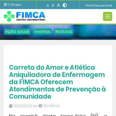
A
O Grupo
A
A
Portal Educacional
Ação social
Eventos
Notícias
A FIMCA
Carreta do Amor e Atlética
Ensino
Aniquiladora de Enfermagem
da FIMCA Oferecem
Informações e Serviços
Atendimentos de Prevenção à
Comunidade
Biblioteca
12/09/2023 às
16h36min
Imprensa