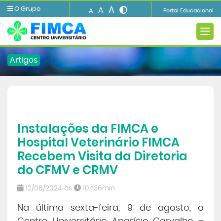
A
O Grupo
A
A
Portal Educacional
Artigos
A FIMCA
Instalações da FIMCA e
Ensino
Hospital Veterinário FIMCA
Recebem Visita da Diretoria
Informações e Serviços
do CFMV e CRMV
Biblioteca
12/08/2024 às
10h36min
Na última sexta-feira, 9 de agosto, o
Imprensa