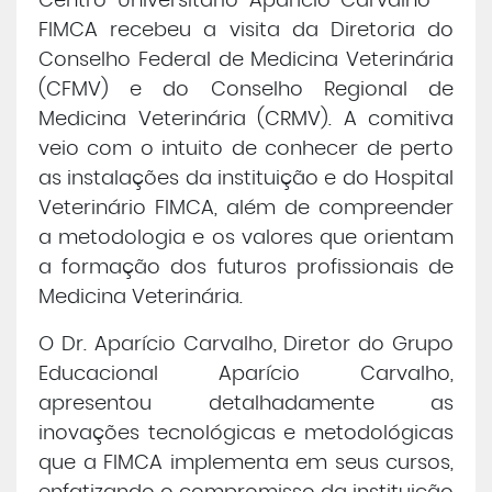
Centro Universitário Aparício Carvalho –
FIMCA recebeu a visita da Diretoria do
Central de Atendimento
Conselho Federal de Medicina Veterinária
(CFMV) e do Conselho Regional de
Cursos de
Graduação
Medicina Veterinária (CRMV). A comitiva
veio com o intuito de conhecer de perto
Cursos de
Pós e Extensão
as instalações da instituição e do Hospital
Veterinário FIMCA, além de compreender
a metodologia e os valores que orientam
Cursos de
EAD
a formação dos futuros profissionais de
Medicina Veterinária.
Clínicas de Atendimento
O Dr. Aparício Carvalho, Diretor do Grupo
Bolsas e Benefícios
Educacional Aparício Carvalho,
apresentou detalhadamente as
inovações tecnológicas e metodológicas
que a FIMCA implementa em seus cursos,