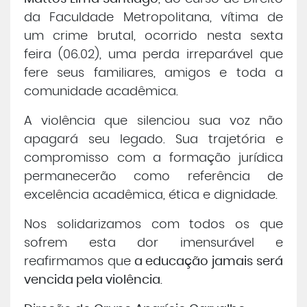
da Faculdade Metropolitana, vítima de
Central de Atendimento
um crime brutal, ocorrido nesta sexta
feira (06.02), uma perda irreparável que
Cursos de
Graduação
fere seus familiares, amigos e toda a
comunidade acadêmica.
Cursos de
Pós e Extensão
A violência que silenciou sua voz não
apagará seu legado. Sua trajetória e
Cursos de
EAD
compromisso com a formação jurídica
permanecerão como referência de
Clínicas de Atendimento
excelência acadêmica, ética e dignidade.
Nos solidarizamos com todos os que
Bolsas e Benefícios
sofrem esta dor imensurável e
reafirmamos que
a educação jamais será
vencida pela violência
.