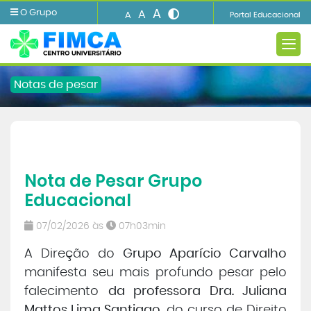
A
O Grupo
A
A
Portal Educacional
Notas de pesar
A FIMCA
Nota de Pesar Grupo
Ensino
Educacional
Informações e Serviços
07/02/2026 às
07h03min
A Direção do
Grupo Aparício Carvalho
Biblioteca
manifesta seu mais profundo pesar pelo
falecimento
da professora Dra. Juliana
Imprensa
Mattos Lima Santiago
, do curso de Direito