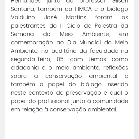
Hernandes junto ao professor Gilson
Santana, também da FIMCA e o biólogo
Central de Atendimento
Valduíno José Martins foram os
palestrantes do II Ciclo de Palestra da
Cursos de
Graduação
Semana do Meio Ambiente, em
comemoração ao Dia Mundial do Meio
Cursos de
Pós e Extensão
Ambiente, no auditório da faculdade na
segunda-feira, 05, com temas como
Cursos de
cidadania e o meio ambiente, reflexões
EAD
sobre a conservação ambiental e
também o papel do biólogo inserido
Clínicas de Atendimento
neste contexto de preservação e qual o
papel do profissional junto à comunidade
Bolsas e Benefícios
em relação à conservação ambiental.