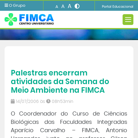
A
O Grupo
A
A
Portal Educacional
A FIMCA
Palestras encerram
Ensino
atividades da Semana do
Meio Ambiente na FIMCA
Informações e Serviços
14/07/2006 às
08h53min
O Coordenador do Curso de Ciências
Biblioteca
Biológicas das Faculdades Integradas
Aparício Carvalho – FIMCA, Antonio
Imprensa