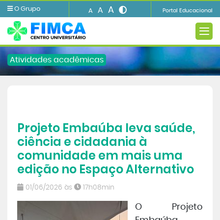
A
O Grupo
A
A
Portal Educacional
Atividades acadêmicas
A FIMCA
Projeto Embaúba leva saúde,
Ensino
ciência e cidadania à
comunidade em mais uma
Informações e Serviços
edição no Espaço Alternativo
Biblioteca
01/06/2026 às
17h08min
O Projeto
Imprensa