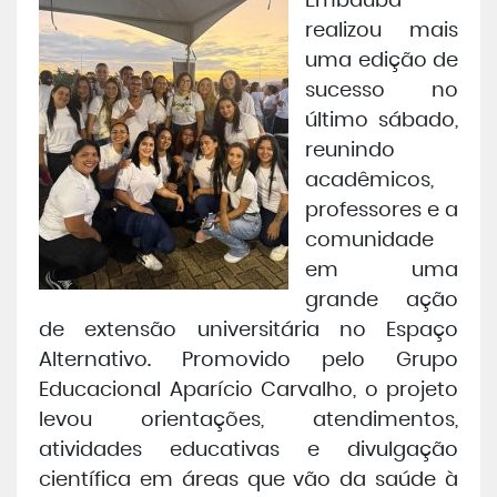
Embaúba
realizou mais
Central de Atendimento
uma edição de
sucesso no
Cursos de
Graduação
último sábado,
reunindo
Cursos de
Pós e Extensão
acadêmicos,
professores e a
comunidade
Cursos de
EAD
em uma
grande ação
Clínicas de Atendimento
de extensão universitária no Espaço
Alternativo. Promovido pelo Grupo
Bolsas e Benefícios
Educacional Aparício Carvalho, o projeto
levou orientações, atendimentos,
atividades educativas e divulgação
científica em áreas que vão da saúde à