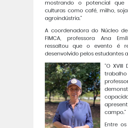
mostrando o potencial que
culturas como café, milho, soj
agroindústria.”
A coordenadora do Núcleo de 
FIMCA, professora Ana Emíl
ressaltou que o evento é re
desenvolvido pelos estudantes 
“O XVII
trabalh
profess
demonst
capacid
apresent
campo.”
Entre os