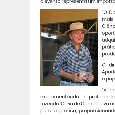
o evento representa um impor
“O D
mais
Ciênc
opor
adqu
prát
produ
O di
Aparí
o pap
“Va
experimentando e praticando
fazendo. O Dia de Campo leva o
para a prática, proporcionand