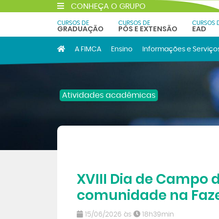
CONHEÇA O GRUPO
CURSOS DE
CURSOS DE
CURSOS 
GRADUAÇÃO
PÓS E EXTENSÃO
EAD
A FIMCA
Ensino
Informações e Serviço
Atividades acadêmicas
XVIII Dia de Campo 
comunidade na Faze
15/06/2026 às
18h39min