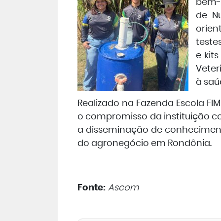
bem-
de N
orien
teste
e kit
Veter
à saú
Realizado na Fazenda Escola FIM
o compromisso da instituição 
a disseminação de conheciment
do agronegócio em Rondônia.
Fonte:
Ascom