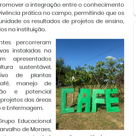
 promover a integração entre o conhecimento
vivência prática no campo, permitindo que os
idade os resultados de projetos de ensino,
s na instituição.
ntes percorreram
vas instaladas na
am apresentados
tura sustentável,
ltivo de plantas
café, manejo de
ijão e potencial
projetos das áreas
ão e Enfermagem.
Grupo Educacional
Carvalho de Moraes,