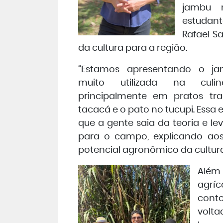
jambu n
estudan
Rafael S
da cultura para a região.
“Estamos apresentando o j
muito utilizada na culin
principalmente em pratos tr
tacacá e o pato no tucupi. Essa 
que a gente saia da teoria e l
para o campo, explicando aos 
potencial agronômico da cultura
Alé
agrí
cont
volt