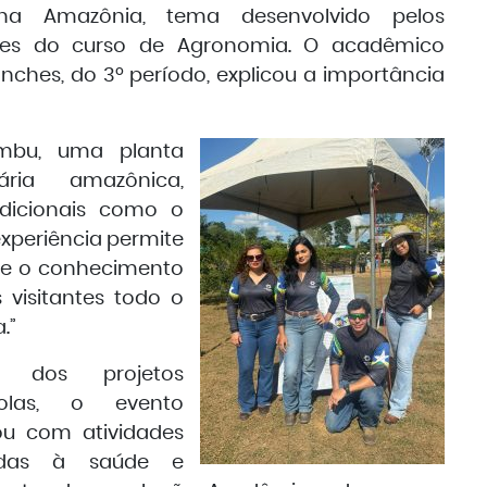
a Amazônia, tema desenvolvido pelos
tes do curso de Agronomia. O acadêmico
anches, do 3º período, explicou a importância
ambu, uma planta
ária amazônica,
adicionais como o
experiência permite
eve o conhecimento
visitantes todo o
.”
m dos projetos
colas, o evento
ou com atividades
adas à saúde e